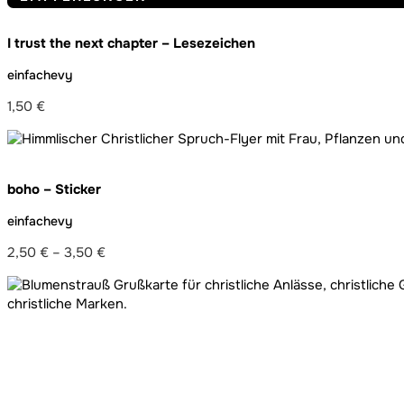
I trust the next chapter – Lesezeichen
einfachevy
1,50
€
boho – Sticker
einfachevy
2,50
€
–
3,50
€
Preisspanne:
2,50 €
bis
3,50 €