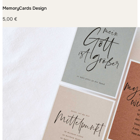
MemoryCards Design
5,00
€