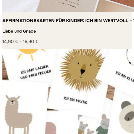
AFFIRMATIONSKARTEN FÜR KINDER: ICH BIN WERTVOLL – 
MACHEN
Liebe und Gnade
14,90
€
–
16,90
€
Preisspanne:
14,90 €
bis
16,90 €