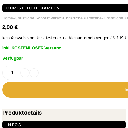
CHRISTLICHE KARTEN
Home
»
Christliche Schreibwaren
»
Christliche Papeterie
»
Christliche K
2,00
€
kein Ausweis von Umsatzsteuer, da Kleinunternehmer gemäß § 19 
inkl. KOSTENLOSER Versand
Verfügbar
Alternative:
Alternative:
danke
-
Karte
I
A6
Quadrat
Menge
Produktdetails
INFOS