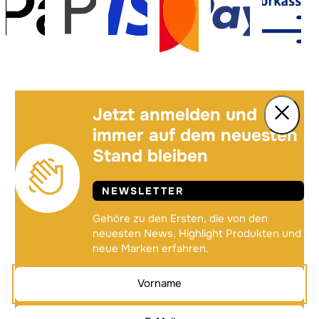
Jetzt anmelden und
immer auf dem neuesten
Stand bleiben
NEWSLETTER
Gehöre zu den Ersten, die von den
neuesten News, Highlight Produkten und
neue Marken erfahren.