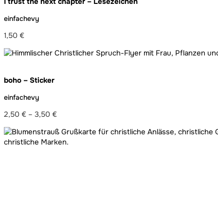
I trust the next chapter – Lesezeichen
einfachevy
1,50
€
boho – Sticker
einfachevy
2,50
€
–
3,50
€
Preisspanne:
2,50 €
bis
3,50 €