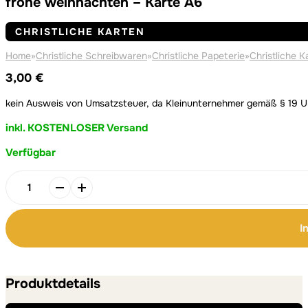
frohe weihnachten – Karte A6
CHRISTLICHE KARTEN
Home
»
Christliche Schreibwaren
»
Christliche Papeterie
»
Christliche K
3,00
€
kein Ausweis von Umsatzsteuer, da Kleinunternehmer gemäß § 19 
inkl. KOSTENLOSER Versand
Verfügbar
Alternative:
Alternative:
frohe
weihnachten
-
I
Karte
A6
Menge
Produktdetails