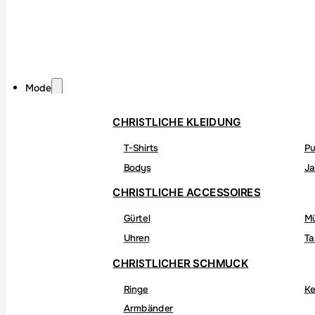
Mode
CHRISTLICHE KLEIDUNG
T-Shirts
Pu
Bodys
Ja
CHRISTLICHE ACCESSOIRES
Gürtel
M
Uhren
Ta
CHRISTLICHER SCHMUCK
Ringe
Ke
Armbänder