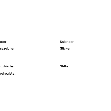
ster
Kalender
sezeichen
Sticker
tizbücher
Stifte
belregister