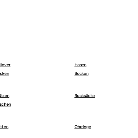
llover
Hosen
cken
Socken
ützen
Rucksäcke
schen
tten
Ohrringe