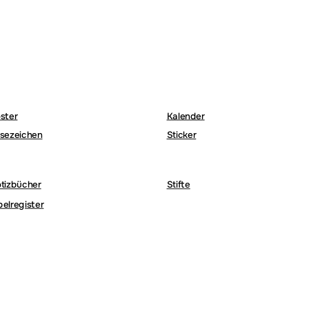
ster
Kalender
sezeichen
Sticker
tizbücher
Stifte
belregister