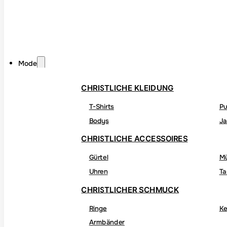
Mode
CHRISTLICHE KLEIDUNG
T-Shirts
Pu
Bodys
Ja
CHRISTLICHE ACCESSOIRES
Gürtel
M
Uhren
Ta
CHRISTLICHER SCHMUCK
Ringe
Ke
Armbänder