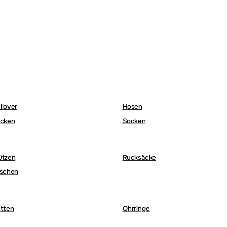
llover
Hosen
cken
Socken
ützen
Rucksäcke
schen
tten
Ohrringe