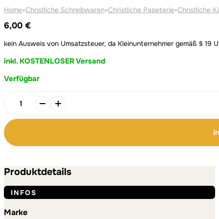
Home
»
Christliche Schreibwaren
»
Christliche Papeterie
»
Christliche K
6,00
€
kein Ausweis von Umsatzsteuer, da Kleinunternehmer gemäß § 19 
inkl. KOSTENLOSER Versand
Verfügbar
Alternative:
Alternative:
Weihnachtskarten-
Set
Menge
I
Produktdetails
INFOS
Marke