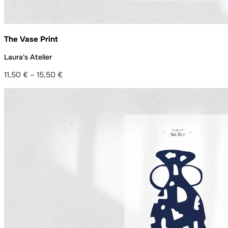
The Vase Print
Laura's Atelier
11,50
€
–
15,50
€
Preisspanne:
11,50 €
bis
15,50 €