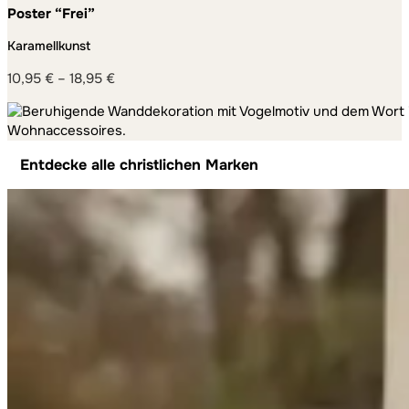
Poster “Frei”
Karamellkunst
10,95
€
–
18,95
€
Preisspanne:
10,95 €
bis
18,95 €
Entdecke alle christlichen Marken