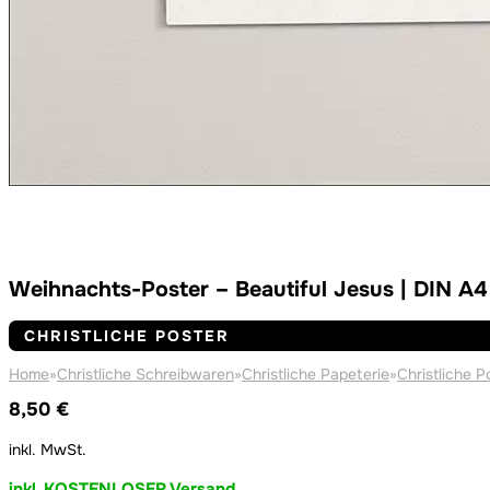
Weihnachts-Poster – Beautiful Jesus | DIN A4
CHRISTLICHE POSTER
Home
»
Christliche Schreibwaren
»
Christliche Papeterie
»
Christliche P
8,50
€
inkl. MwSt.
inkl. KOSTENLOSER Versand