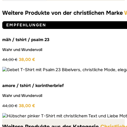
Weitere Produkte von der christlichen Marke
EMPFEHLUNGEN
mäh / tshirt / psalm 23
Wahr und Wundervoll
38,00
€
44,00
€
Ursprünglicher
Aktueller
Preis
Preis
war:
ist:
44,00 €
38,00 €.
amore / tshirt / korintherbrief
Wahr und Wundervoll
38,00
€
44,00
€
Ursprünglicher
Aktueller
Preis
Preis
war:
ist:
Weitere Produkte aus der Kategorie
Christlic