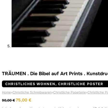
TRÄUMEN . Die Bibel auf Art Prints . Kunstdru
CHRISTLICHES WOHNEN, CHRISTLICHE POSTER
Home
»
Christliche Schreibwaren
»
Christliche Papeterie
»
Christliche P
Ursprünglicher
Aktueller
75,00
€
90,00
€
Preis
Preis