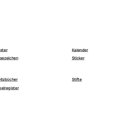
ster
Kalender
sezeichen
Sticker
tizbücher
Stifte
belregister