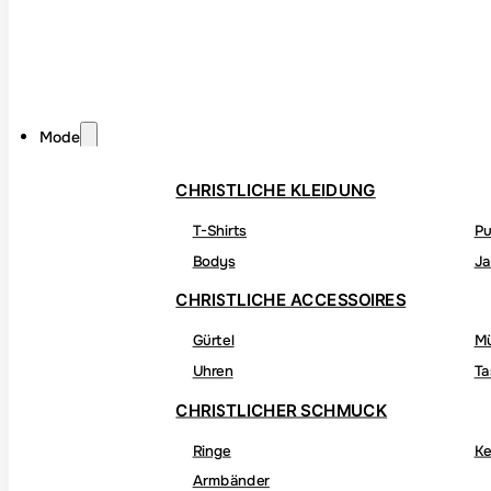
Mode
CHRISTLICHE KLEIDUNG
T-Shirts
Pu
Bodys
Ja
CHRISTLICHE ACCESSOIRES
Gürtel
M
Uhren
Ta
CHRISTLICHER SCHMUCK
Ringe
Ke
Armbänder