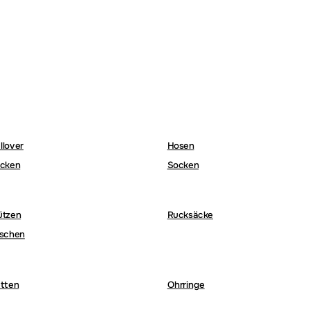
llover
Hosen
cken
Socken
ützen
Rucksäcke
schen
tten
Ohrringe