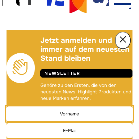
Jetzt anmelden und
immer auf dem neuesten
Stand bleiben
NEWSLETTER
Gehöre zu den Ersten, die von den
neuesten News, Highlight Produkten und
neue Marken erfahren.