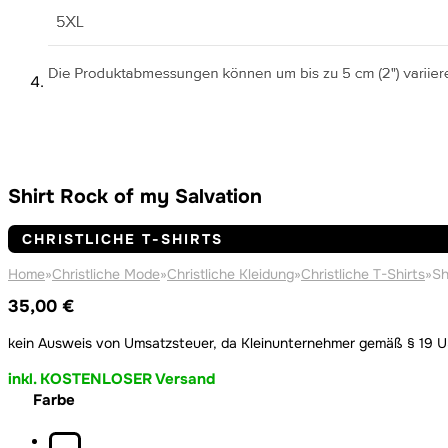
Shirt Rock of my Salvation
CHRISTLICHE T-SHIRTS
Home
»
Christliche Mode
»
Christliche Kleidung
»
Christliche T-Shirts
»
Sh
35,00
€
kein Ausweis von Umsatzsteuer, da Kleinunternehmer gemäß § 19 
inkl. KOSTENLOSER Versand
Farbe