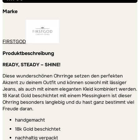
handgemacht
–
Marke
18
mm
Durchmesser
Menge
FIRSTGOD
Produktbeschreibung
READY, STEADY – SHINE!
Diese wunderschönen Ohrringe setzen den perfekten
Akzent zu deinem Outfit und können sowohl mit lässiger
Jeans, als auch mit einem eleganten Kleid kombiniert werden.
18 Karat Gold beschichtet mit einem Messingkern ist dieser
Ohrring besonders langlebig und du hast ganz bestimmt viel
Freude daran.
handgemacht
18k Gold beschichtet
nachhaltig verpackt