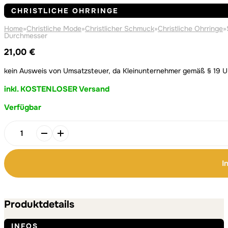
CHRISTLICHE OHRRINGE
Home
»
Christliche Mode
»
Christlicher Schmuck
»
Christliche Ohrringe
»
Durchmesser
21,00
€
kein Ausweis von Umsatzsteuer, da Kleinunternehmer gemäß § 19 
inkl. KOSTENLOSER Versand
Verfügbar
Alternative:
Alternative:
Shine
|
Christliche
I
Ohrringe
–
18k
Gold
Produktdetails
beschichtet
–
INFOS