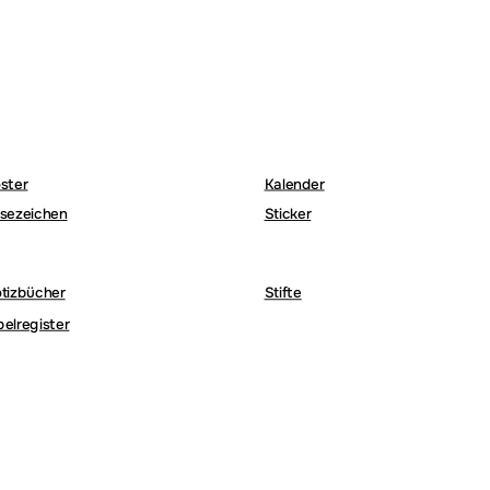
ster
Kalender
sezeichen
Sticker
tizbücher
Stifte
belregister