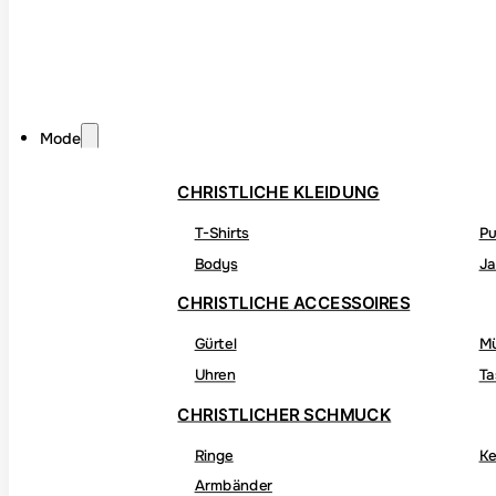
Mode
CHRISTLICHE KLEIDUNG
T-Shirts
Pu
Bodys
Ja
CHRISTLICHE ACCESSOIRES
Gürtel
M
Uhren
Ta
CHRISTLICHER SCHMUCK
Ringe
Ke
Armbänder