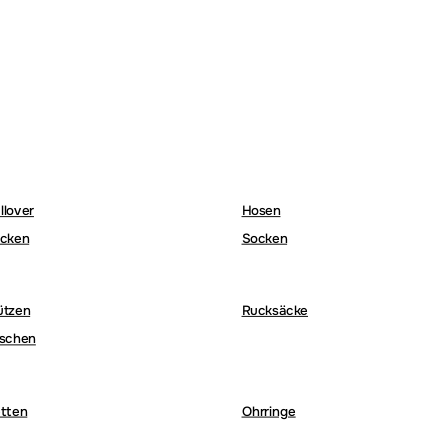
llover
Hosen
cken
Socken
ützen
Rucksäcke
schen
tten
Ohrringe