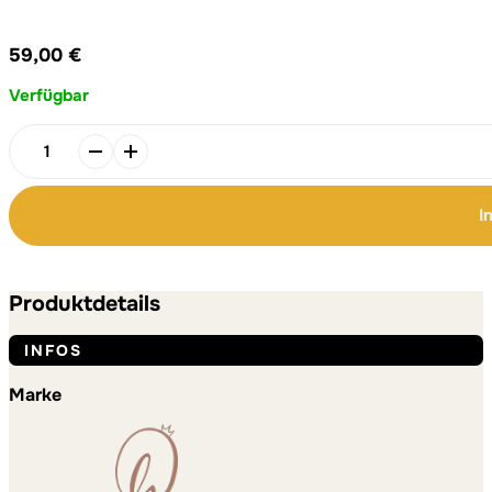
59,00
€
Verfügbar
Schmetterling/free
-
Anhänger
I
Menge
Alternative:
Alternative:
Produktdetails
INFOS
Marke