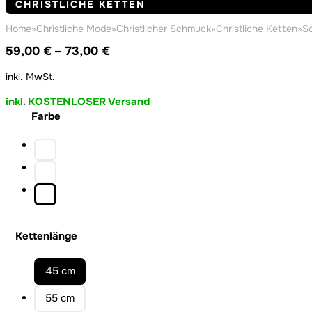
CHRISTLICHE KETTEN
Home
»
Christliche Mode
»
Christlicher Schmuck
»
Christliche Ketten
»
Sc
Preisspanne:
59,00
€
–
73,00
€
59,00 €
inkl. MwSt.
bis
73,00 €
inkl. KOSTENLOSER Versand
Farbe
Kettenlänge
45 cm
55 cm