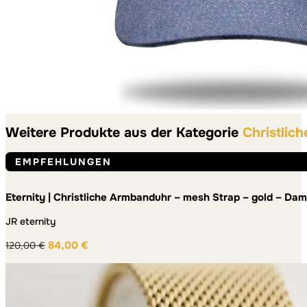
Weitere Produkte aus der Kategorie
Christlic
EMPFEHLUNGEN
Eternity | Christliche Armbanduhr – mesh Strap – gold – Da
JR eternity
84,00
€
120,00
€
Ursprünglicher
Aktueller
Preis
Preis
war:
ist:
120,00 €
84,00 €.