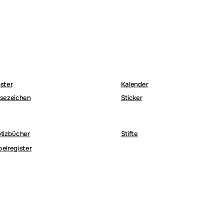
ster
Kalender
sezeichen
Sticker
tizbücher
Stifte
belregister