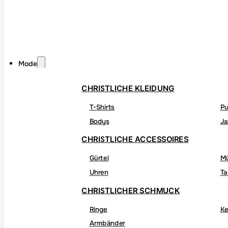
Mode
CHRISTLICHE KLEIDUNG
T-Shirts
Pu
Bodys
Ja
CHRISTLICHE ACCESSOIRES
Gürtel
M
Uhren
Ta
CHRISTLICHER SCHMUCK
Ringe
Ke
Armbänder