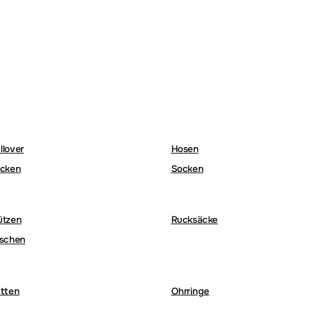
llover
Hosen
cken
Socken
ützen
Rucksäcke
schen
tten
Ohrringe