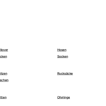
llover
Hosen
cken
Socken
ützen
Rucksäcke
schen
tten
Ohrringe