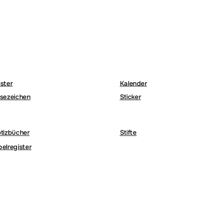
ster
Kalender
sezeichen
Sticker
tizbücher
Stifte
belregister