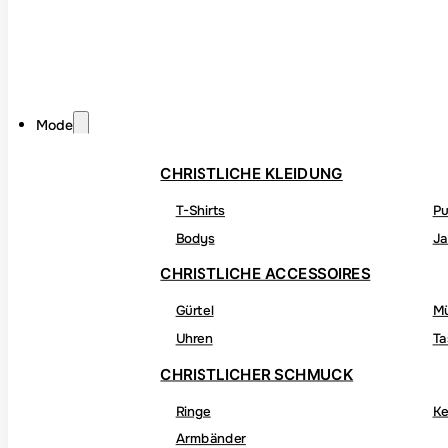
Mode
CHRISTLICHE KLEIDUNG
T-Shirts
Pu
Bodys
Ja
CHRISTLICHE ACCESSOIRES
Gürtel
M
Uhren
Ta
CHRISTLICHER SCHMUCK
Ringe
Ke
Armbänder