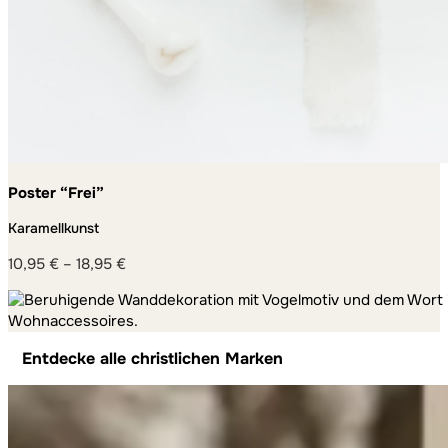
Poster “Frei”
Karamellkunst
10,95
€
–
18,95
€
Preisspanne:
10,95 €
bis
18,95 €
Entdecke alle christlichen Marken