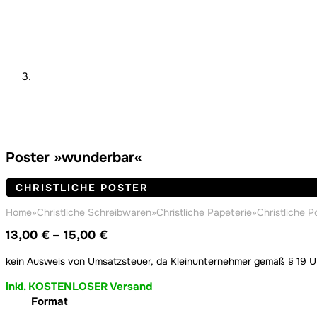
Poster »wunderbar«
CHRISTLICHE POSTER
Home
»
Christliche Schreibwaren
»
Christliche Papeterie
»
Christliche P
Preisspanne:
13,00
€
–
15,00
€
13,00 €
kein Ausweis von Umsatzsteuer, da Kleinunternehmer gemäß § 19 
bis
15,00 €
inkl. KOSTENLOSER Versand
Format