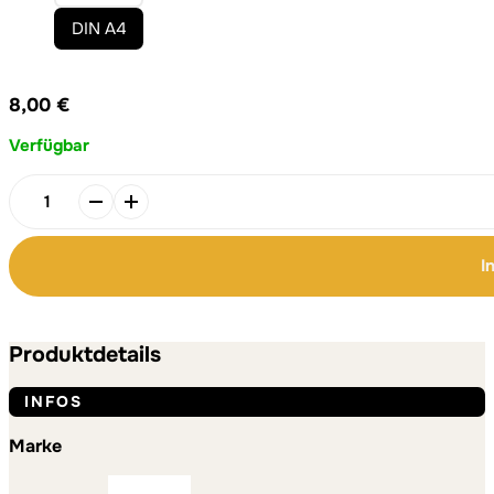
DIN A4
8,00
€
Verfügbar
Poster
–
Liebe
I
|
DIN
Alternative:
Alternative:
A4
oder
Produktdetails
DIN
A3
INFOS
Menge
Marke