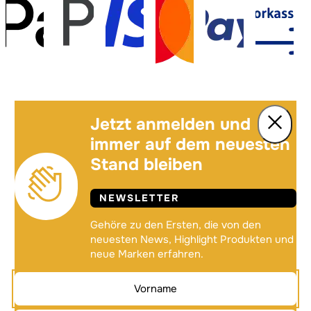
Jetzt anmelden und
immer auf dem neuesten
Stand bleiben
NEWSLETTER
Gehöre zu den Ersten, die von den
neuesten News, Highlight Produkten und
neue Marken erfahren.