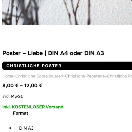
Poster – Liebe | DIN A4 oder DIN A3
CHRISTLICHE POSTER
Home
»
Christliche Schreibwaren
»
Christliche Papeterie
»
Christliche P
Preisspanne:
8,00
€
–
12,00
€
8,00 €
inkl. MwSt.
bis
12,00 €
inkl. KOSTENLOSER Versand
Format
DIN A3