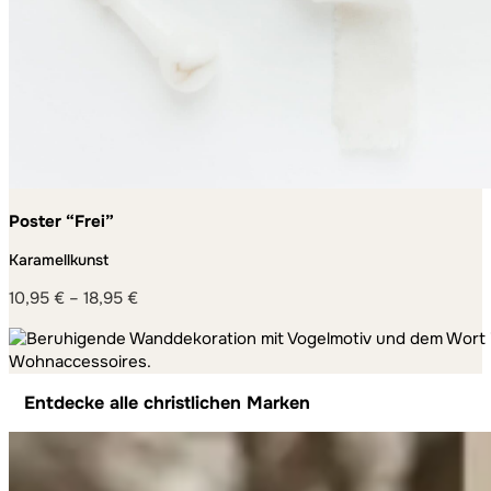
Poster “Frei”
Karamellkunst
10,95
€
–
18,95
€
Preisspanne:
10,95 €
bis
18,95 €
Entdecke alle christlichen Marken