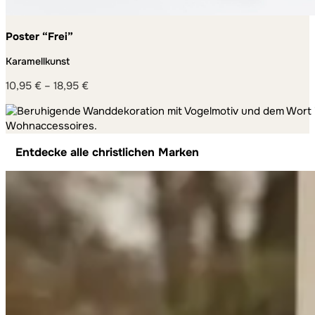
Poster “Frei”
Karamellkunst
10,95
€
–
18,95
€
Preisspanne:
10,95 €
bis
18,95 €
Entdecke alle christlichen Marken