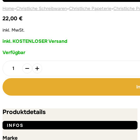
Home
»
Christliche Schreibwaren
»
Christliche Papeterie
»
Christliche P
22,00
€
inkl. MwSt.
inkl. KOSTENLOSER Versand
Verfügbar
Alternative:
Alternative:
POSTER-
DUO
"UND
I
DENNOCH"
Menge
Produktdetails
INFOS
Marke