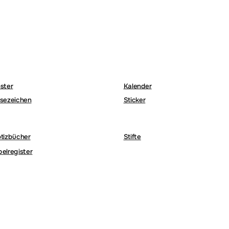
ster
Kalender
sezeichen
Sticker
tizbücher
Stifte
belregister