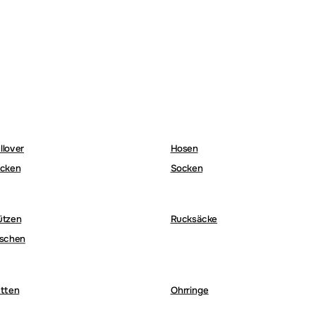
llover
Hosen
cken
Socken
ützen
Rucksäcke
schen
tten
Ohrringe