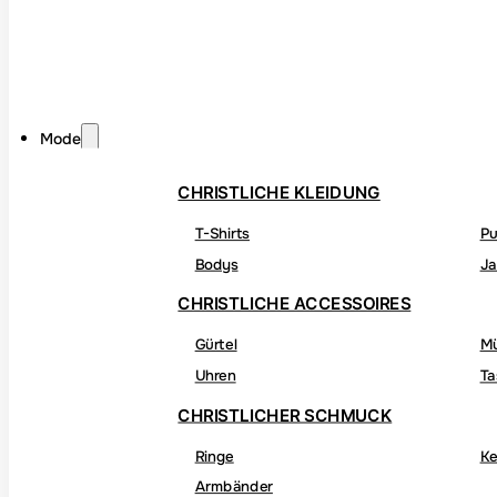
Mode
CHRISTLICHE KLEIDUNG
T-Shirts
Pu
Bodys
Ja
CHRISTLICHE ACCESSOIRES
Gürtel
M
Uhren
Ta
CHRISTLICHER SCHMUCK
Ringe
Ke
Armbänder