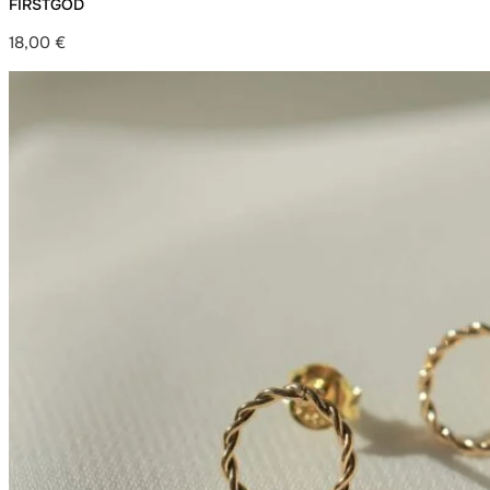
FIRSTGOD
18,00
€