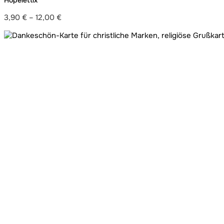
Hopelettix
3,90
€
–
12,00
€
Preisspanne:
3,90 €
bis
12,00 €