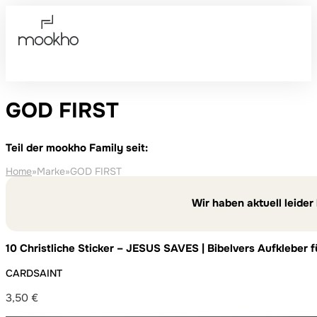
GOD FIRST
Teil der mookho Family seit:
Home
»
Marke
»
GOD FIRST
Wir haben aktuell leider
10 Christliche Sticker – JESUS SAVES | Bibelvers Aufkleber 
Jugendgruppe und Alltag – wetterfest und ablösbar
CARDSAINT
3,50
€