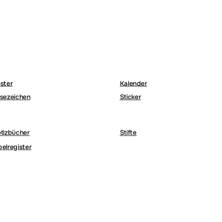
ster
Kalender
sezeichen
Sticker
tizbücher
Stifte
belregister