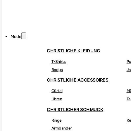
Mode
CHRISTLICHE KLEIDUNG
T-Shirts
Pu
Bodys
Ja
CHRISTLICHE ACCESSOIRES
Gürtel
M
Uhren
Ta
CHRISTLICHER SCHMUCK
Ringe
Ke
Armbänder