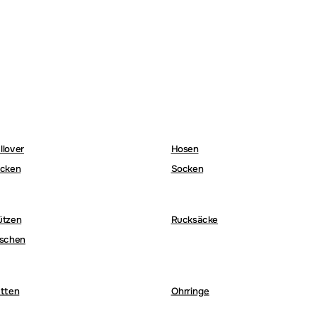
llover
Hosen
cken
Socken
ützen
Rucksäcke
schen
tten
Ohrringe