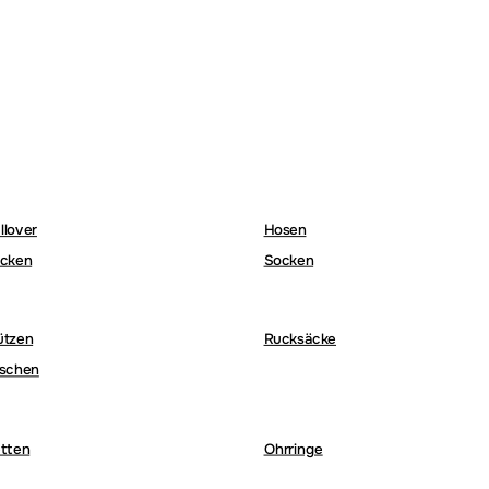
llover
Hosen
cken
Socken
ützen
Rucksäcke
schen
tten
Ohrringe