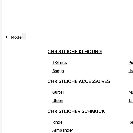
Mode
CHRISTLICHE KLEIDUNG
T-Shirts
Pu
Bodys
Ja
CHRISTLICHE ACCESSOIRES
Gürtel
M
Uhren
Ta
CHRISTLICHER SCHMUCK
Ringe
Ke
Armbänder