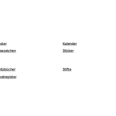
ster
Kalender
sezeichen
Sticker
tizbücher
Stifte
belregister