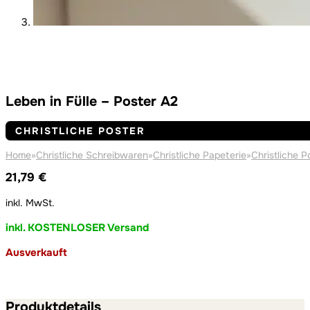
Leben in Fülle – Poster A2
CHRISTLICHE POSTER
Home
»
Christliche Schreibwaren
»
Christliche Papeterie
»
Christliche P
21,79
€
inkl. MwSt.
inkl. KOSTENLOSER Versand
Ausverkauft
Produktdetails