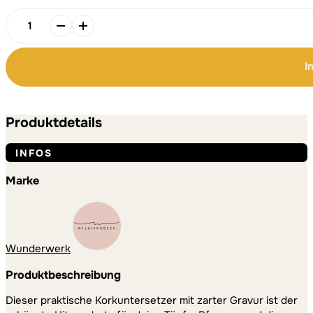
Alternative:
Alternative:
Korkuntersetzer
-
MEHR
I
ALS
GENUG
Menge
Produktdetails
INFOS
Marke
Wunderwerk
Produktbeschreibung
Dieser praktische Korkuntersetzer mit zarter Gravur ist der