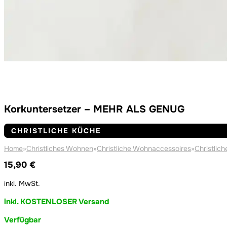
Korkuntersetzer – MEHR ALS GENUG
CHRISTLICHE KÜCHE
Home
»
Christliches Wohnen
»
Christliche Wohnaccessoires
»
Christlic
15,90
€
inkl. MwSt.
inkl. KOSTENLOSER Versand
Verfügbar