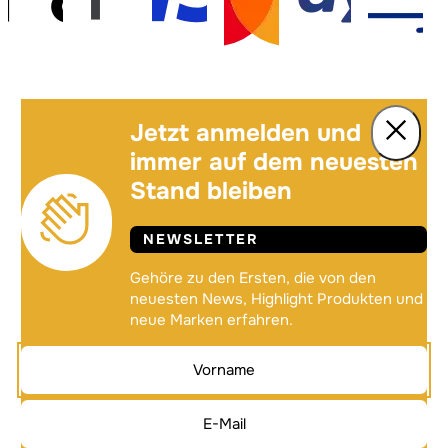
Jetzt anmelden und
immer auf dem neuesten
Stand bleiben
NEWSLETTER
Gehöre zu den Ersten, die von den
neuesten News, Highlight Produkten und
neue Marken erfahren.