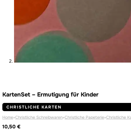
KartenSet – Ermutigung für Kinder
CHRISTLICHE KARTEN
Home
»
Christliche Schreibwaren
»
Christliche Papeterie
»
Christliche K
10,50
€