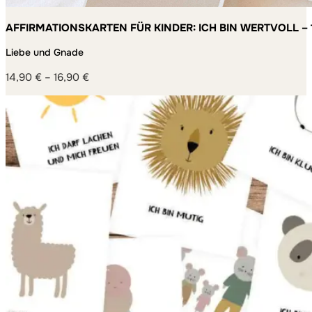
AFFIRMATIONSKARTEN FÜR KINDER: ICH BIN WERTVOLL – 
MACHEN
Liebe und Gnade
14,90
€
–
16,90
€
Preisspanne:
14,90 €
bis
16,90 €