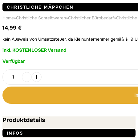
CHRISTLICHE MÄPPCHEN
Home
»
Christliche Schreibwaren
»
Christlicher Bürobedarf
»
Christlich
14,99
€
kein Ausweis von Umsatzsteuer, da Kleinunternehmer gemäß § 19 
inkl. KOSTENLOSER Versand
Verfügbar
Alternative:
Alternative:
Jesus
hört
dir
I
zu
–
Federmäppchen
/
Produktdetails
Kosmetiktasche
Menge
INFOS