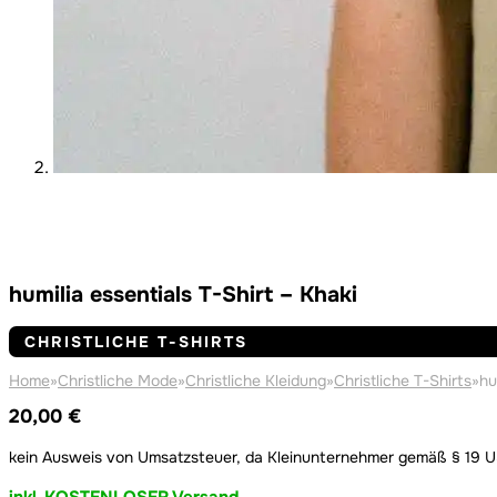
humilia essentials T-Shirt – Khaki
CHRISTLICHE T-SHIRTS
Home
»
Christliche Mode
»
Christliche Kleidung
»
Christliche T-Shirts
»
hu
20,00
€
kein Ausweis von Umsatzsteuer, da Kleinunternehmer gemäß § 19 