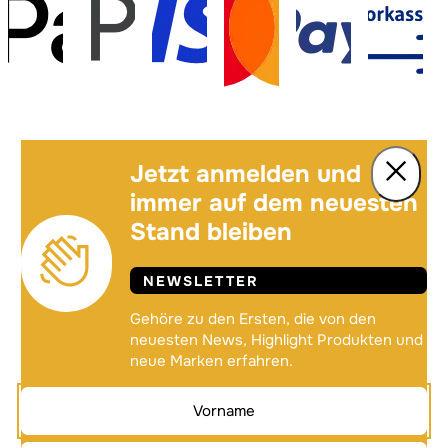
Jetzt anmelden und
immer auf dem neuesten
Stand bleiben
NEWSLETTER
Gehöre zu den Ersten, die von den
neuesten News, Highlight Produkten und
neue Marken erfahren.