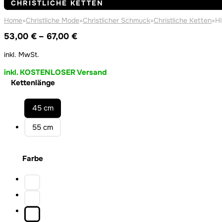
CHRISTLICHE KETTEN
Home
»
Christliche Mode
»
Christlicher Schmuck
»
Christliche Ketten
»
HI
Preisspanne:
53,00
€
–
67,00
€
53,00 €
inkl. MwSt.
bis
67,00 €
inkl. KOSTENLOSER Versand
Kettenlänge
45 cm
55 cm
Farbe