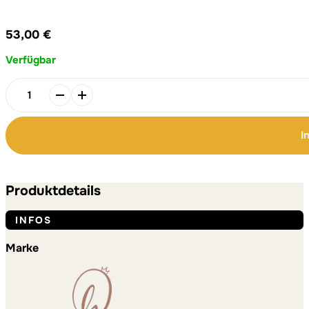
53,00
€
Verfügbar
HINEINI
–
hier
I
bin
ich
Alternative:
Alternative:
Menge
Produktdetails
INFOS
Marke