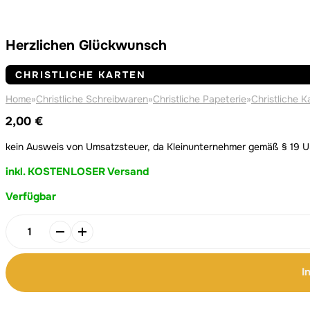
Herzlichen Glückwunsch
CHRISTLICHE KARTEN
Home
»
Christliche Schreibwaren
»
Christliche Papeterie
»
Christliche K
2,00
€
kein Ausweis von Umsatzsteuer, da Kleinunternehmer gemäß § 19 
inkl. KOSTENLOSER Versand
Verfügbar
Alternative:
Alternative:
Herzlichen
Glückwunsch
Menge
I