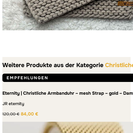
Weitere Produkte aus der Kategorie
Christlic
EMPFEHLUNGEN
Eternity | Christliche Armbanduhr – mesh Strap – gold – Da
JR eternity
84,00
€
120,00
€
Ursprünglicher
Aktueller
Preis
Preis
war:
ist: