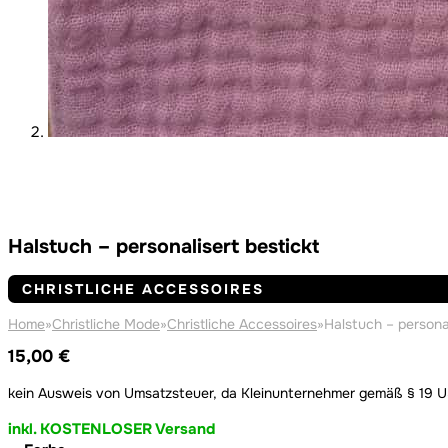
Halstuch – personalisert bestickt
CHRISTLICHE ACCESSOIRES
Home
»
Christliche Mode
»
Christliche Accessoires
»
Halstuch – personal
15,00
€
kein Ausweis von Umsatzsteuer, da Kleinunternehmer gemäß § 19 
inkl. KOSTENLOSER Versand