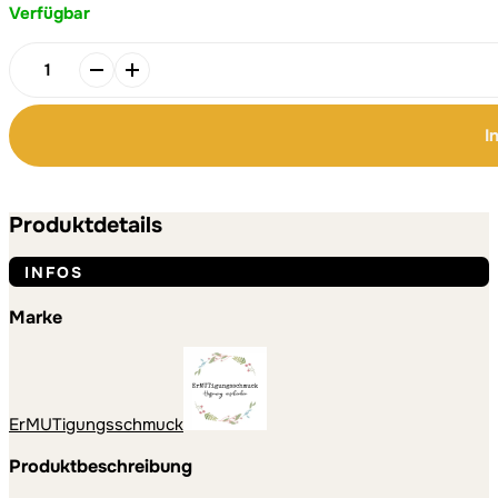
Verfügbar
Alternative:
Halskette
Wertvoll
und
I
Kostbar
Menge
Produktdetails
INFOS
Marke
ErMUTigungsschmuck
Produktbeschreibung