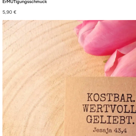
ErMUTigungsschmuck
5,90
€