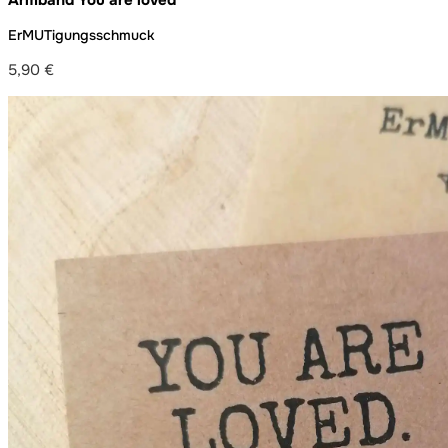
Armband You are loved
ErMUTigungsschmuck
5,90
€