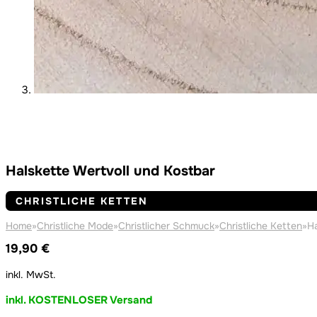
Halskette Wertvoll und Kostbar
CHRISTLICHE KETTEN
Home
»
Christliche Mode
»
Christlicher Schmuck
»
Christliche Ketten
»
Ha
19,90
€
inkl. MwSt.
inkl. KOSTENLOSER Versand