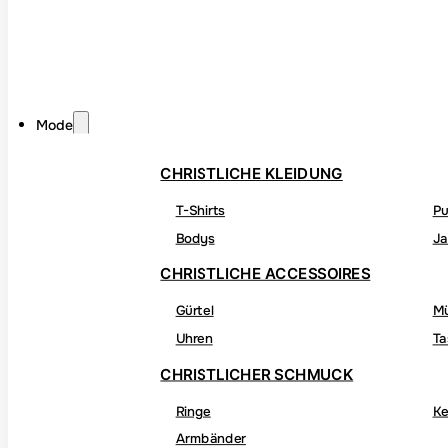
Mode
CHRISTLICHE KLEIDUNG
T-Shirts
Pu
Bodys
Ja
CHRISTLICHE ACCESSOIRES
Gürtel
M
Uhren
Ta
CHRISTLICHER SCHMUCK
Ringe
Ke
Armbänder