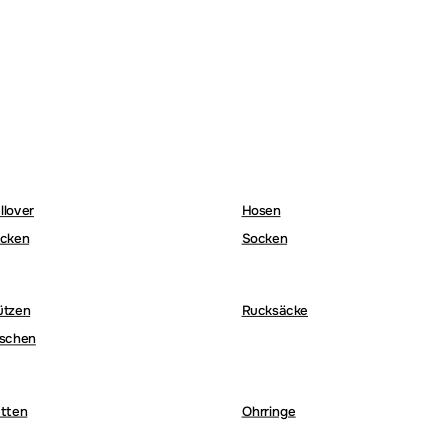
llover
Hosen
cken
Socken
ützen
Rucksäcke
schen
tten
Ohrringe