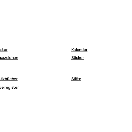
ster
Kalender
sezeichen
Sticker
tizbücher
Stifte
belregister