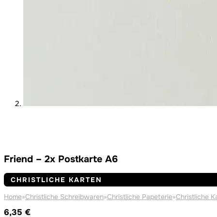
Friend – 2x Postkarte A6
CHRISTLICHE KARTEN
Home
»
Christliche Schreibwaren
»
Christliche Papeterie
»
Christliche K
6,35
€