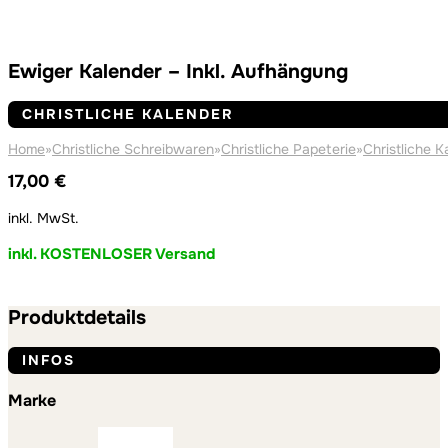
Ewiger Kalender – Inkl. Aufhängung
CHRISTLICHE KALENDER
Home
»
Christliche Schreibwaren
»
Christliche Papeterie
»
Christliche K
17,00
€
inkl. MwSt.
inkl. KOSTENLOSER Versand
Produktdetails
INFOS
Marke