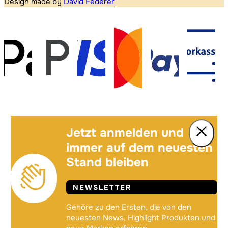
Design made by
David Federer
Jetzt anmelden und
immer auf dem neuesten
Stand bleiben
NEWSLETTER
Gehöre zu den Ersten, die von den
neuesten News, Highlight Produkten und