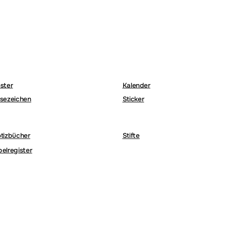
ster
Kalender
sezeichen
Sticker
tizbücher
Stifte
belregister