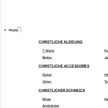
Mode
CHRISTLICHE KLEIDUNG
T-Shirts
Pu
Bodys
Ja
CHRISTLICHE ACCESSOIRES
Gürtel
M
Uhren
Ta
CHRISTLICHER SCHMUCK
Ringe
Ke
Armbänder