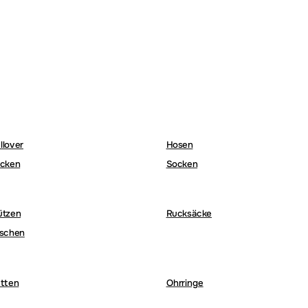
llover
Hosen
cken
Socken
ützen
Rucksäcke
schen
tten
Ohrringe