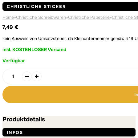
CHRISTLICHE STICKER
Home
»
Christliche Schreibwaren
»
Christliche Papeterie
»
Christliche S
7,49
€
kein Ausweis von Umsatzsteuer, da Kleinunternehmer gemäß § 19 
inkl. KOSTENLOSER Versand
Verfügbar
Alternative:
Alternative:
5x
Coffee
with
I
Jesus
-
Sticker
Menge
Produktdetails
INFOS