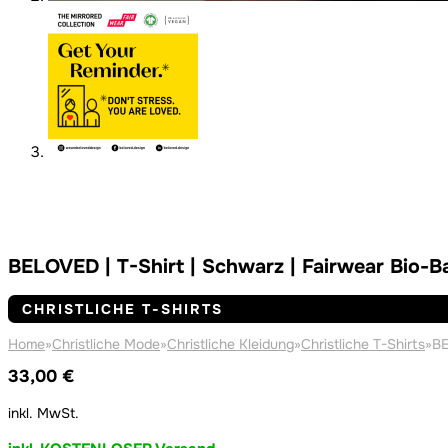
BELOVED | T-Shirt | Schwarz | Fairwear Bio-
CHRISTLICHE T-SHIRTS
Home
»
Christliche Mode
»
Christliche Kleidung
»
Christliche T-Shirts
»
BE
33,00
€
inkl. MwSt.