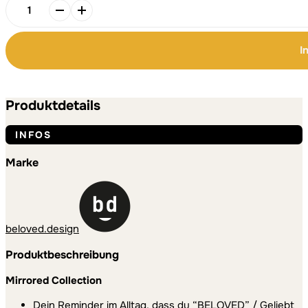
BELOVED
|
T-
I
Shirt
|
Alternative:
Alternative:
Schwarz
|
Produktdetails
Fairwear
Bio-
INFOS
Baumwolle
Menge
Marke
beloved.design
Produktbeschreibung
Mirrored Collection
Dein Reminder im Alltag, dass du “BELOVED” / Geliebt