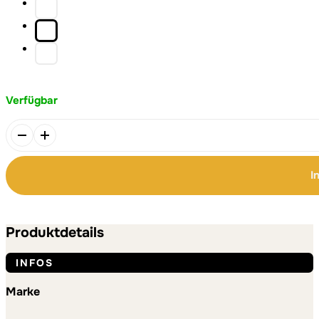
Verfügbar
Basecap
-
"Nikolaus
I
N°2"
Menge
Alternative:
Alternative:
Produktdetails
INFOS
Marke