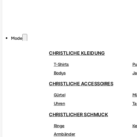
Mode
CHRISTLICHE KLEIDUNG
T-Shirts
Pu
Bodys
Ja
CHRISTLICHE ACCESSOIRES
Gürtel
M
Uhren
Ta
CHRISTLICHER SCHMUCK
Ringe
Ke
Armbänder