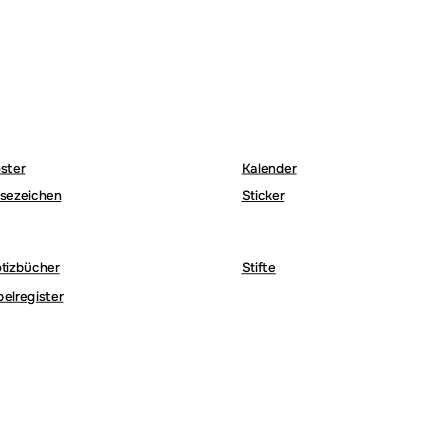
ster
Kalender
sezeichen
Sticker
tizbücher
Stifte
belregister