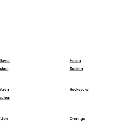
llover
Hosen
cken
Socken
ützen
Rucksäcke
schen
tten
Ohrringe