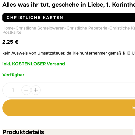
Alles was ihr tut, geschehe in Liebe, 1. Korint
CHRISTLICHE KARTEN
Home
»
Christliche Schreibwaren
»
Christliche Papeterie
»
Christliche K
Postkarte
2,25
€
kein Ausweis von Umsatzsteuer, da Kleinunternehmer gemäß § 19 
inkl. KOSTENLOSER Versand
Verfügbar
Alternative:
Alternative:
Alles
was
ihr
I
tut,
geschehe
in
Liebe,
Produktdetails