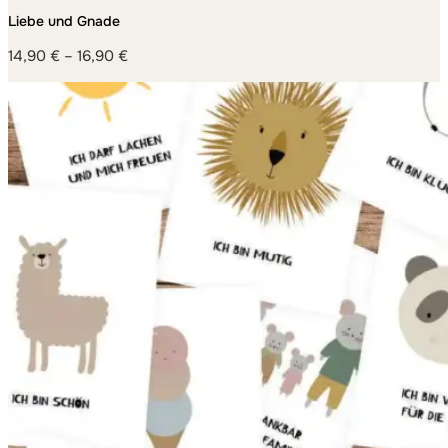
MACHEN
Liebe und Gnade
14,90
€
–
16,90
€
Preisspanne:
14,90 €
bis
16,90 €