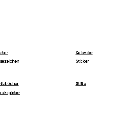
ster
Kalender
sezeichen
Sticker
tizbücher
Stifte
belregister