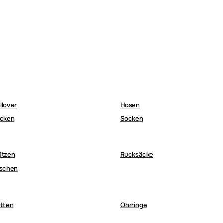
llover
Hosen
cken
Socken
ützen
Rucksäcke
schen
tten
Ohrringe