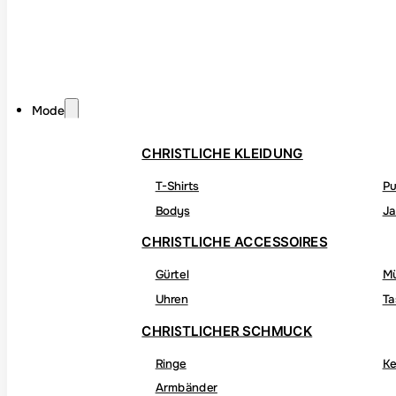
Mode
CHRISTLICHE KLEIDUNG
T-Shirts
Pu
Bodys
Ja
CHRISTLICHE ACCESSOIRES
Gürtel
M
Uhren
Ta
CHRISTLICHER SCHMUCK
Ringe
Ke
Armbänder