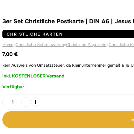
3er Set Christliche Postkarte | DIN A6 | Jesus
CHRISTLICHE KARTEN
Home
»
Christliche Schreibwaren
»
Christliche Papeterie
»
Christliche K
7,00
€
kein Ausweis von Umsatzsteuer, da Kleinunternehmer gemäß § 19 
inkl. KOSTENLOSER Versand
Verfügbar
Alternative:
Alternative:
3er
Set
Christliche
I
Postkarte
|