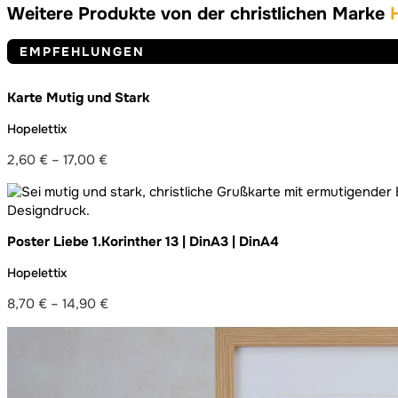
Weitere Produkte von der christlichen Marke
EMPFEHLUNGEN
Karte Mutig und Stark
Hopelettix
2,60
€
–
17,00
€
Preisspanne:
2,60 €
bis
17,00 €
Poster Liebe 1.Korinther 13 | DinA3 | DinA4
Hopelettix
8,70
€
–
14,90
€
Preisspanne:
8,70 €
bis
14,90 €