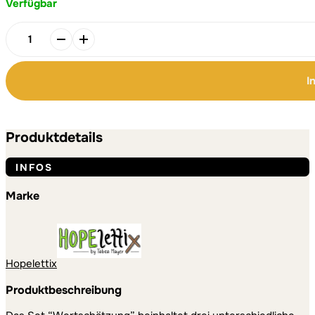
Verfügbar
Alternative:
Alternative:
3er
Kartenset
"Wertschätzung"
I
Menge
Produktdetails
INFOS
Marke
Hopelettix
Produktbeschreibung