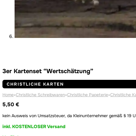
3er Kartenset “Wertschätzung”
CHRISTLICHE KARTEN
Home
»
Christliche Schreibwaren
»
Christliche Papeterie
»
Christliche K
5,50
€
kein Ausweis von Umsatzsteuer, da Kleinunternehmer gemäß § 19 
inkl. KOSTENLOSER Versand