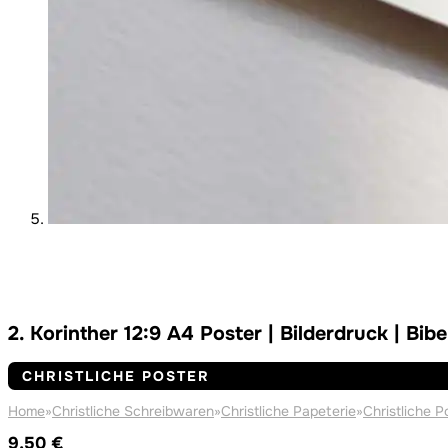
2. Korinther 12:9 A4 Poster | Bilderdruck | Bibe
CHRISTLICHE POSTER
Home
»
Christliche Schreibwaren
»
Christliche Papeterie
»
Christliche P
9,50
€