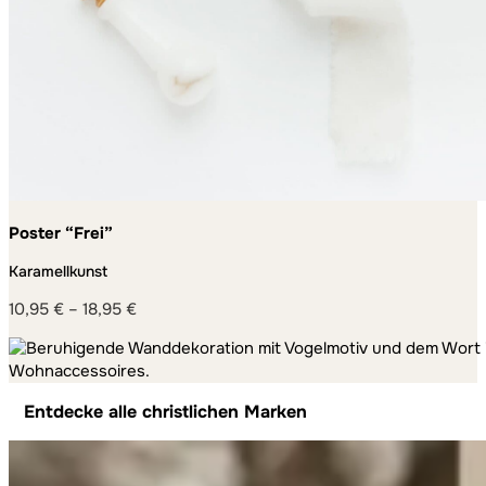
Poster “Frei”
Karamellkunst
10,95
€
–
18,95
€
Preisspanne:
10,95 €
bis
18,95 €
Entdecke alle christlichen Marken