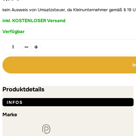
kein Ausweis von Umsatzsteuer, da Kleinunternehmer gemäß § 19 
inkl. KOSTENLOSER Versand
Verfügbar
Alternative:
Alternative:
2.
Korinther
12:9
I
A4
Poster
|
Bilderdruck
Produktdetails
|
Bibelvers
INFOS
Lettering
Menge
Marke