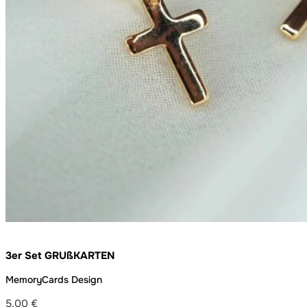
3er Set GRUßKARTEN
MemoryCards Design
5,00
€