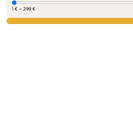
1
€
—
299
€